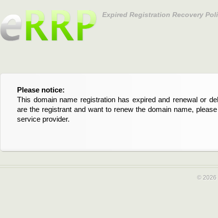
Expired Registration Recovery Pol
Please notice:
Bitte beachten Sie:
This domain name registration has expired and renewal or dele
Diese Domainregistrierung ist abgelaufen und die Verläng
are the registrant and want to renew the domain name, please 
Domain stehen an. Wenn Sie der Registrant sind und di
service provider.
verlängern möchten, kontaktieren Sie bitte Ihren Service-Provid
© 2026