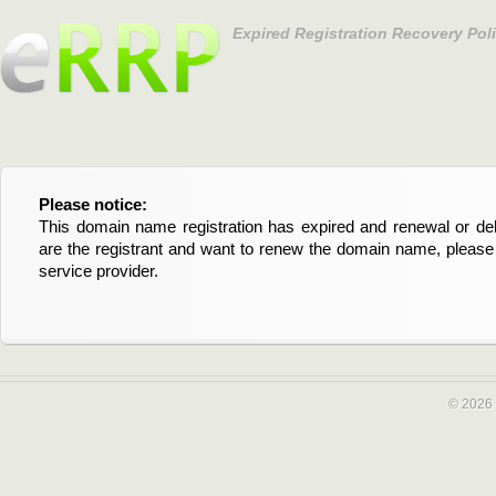
Expired Registration Recovery Pol
Please notice:
Bitte beachten Sie:
This domain name registration has expired and renewal or dele
Diese Domainregistrierung ist abgelaufen und die Verläng
are the registrant and want to renew the domain name, please 
Domain stehen an. Wenn Sie der Registrant sind und di
service provider.
verlängern möchten, kontaktieren Sie bitte Ihren Service-Provid
© 2026