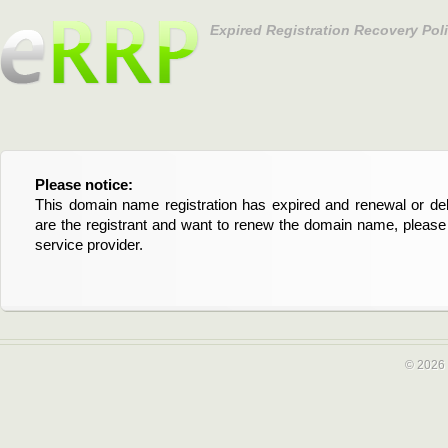
Expired Registration Recovery Pol
Please notice:
Bitte beachten Sie:
This domain name registration has expired and renewal or dele
Diese Domainregistrierung ist abgelaufen und die Verläng
are the registrant and want to renew the domain name, please 
Domain stehen an. Wenn Sie der Registrant sind und di
service provider.
verlängern möchten, kontaktieren Sie bitte Ihren Service-Provid
© 2026